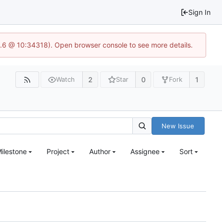
Sign In
23.6 @ 10:34318). Open browser console to see more details.
2
0
1
Watch
Star
Fork
New Issue
ilestone
Project
Author
Assignee
Sort