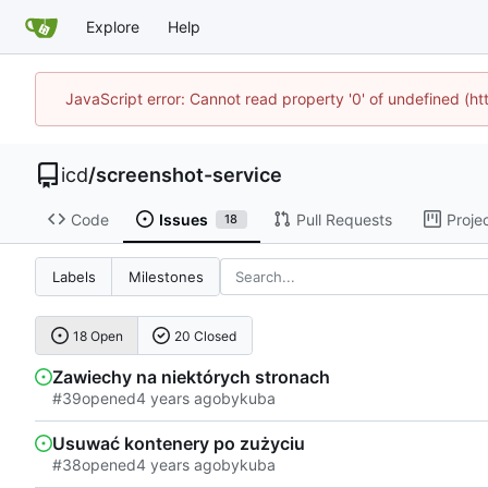
Explore
Help
JavaScript error: Cannot read property '0' of undefined (h
icd
/
screenshot-service
Code
Issues
Pull Requests
Proje
18
Labels
Milestones
18 Open
20 Closed
Zawiechy na niektórych stronach
#39
opened
by
kuba
Usuwać kontenery po zużyciu
#38
opened
by
kuba