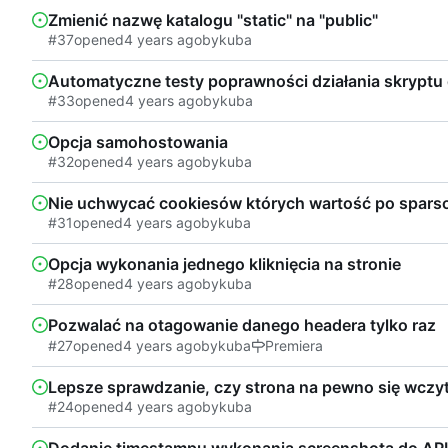
Zmienić nazwę katalogu "static" na "public"
#37
opened
by
kuba
Automatyczne testy poprawności działania skrypt
#33
opened
by
kuba
Opcja samohostowania
#32
opened
by
kuba
Nie uchwycać cookiesów których wartość po sparsow
#31
opened
by
kuba
Opcja wykonania jednego kliknięcia na stronie
#28
opened
by
kuba
Pozwalać na otagowanie danego headera tylko raz
#27
opened
by
kuba
Premiera
Lepsze sprawdzanie, czy strona na pewno się wczyt
#24
opened
by
kuba