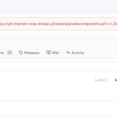
ttps://git.internet-czas-dzialac.pl/assets/js/webcomponents.js?v=1.
cts
Releases
Wiki
Activity
1
Label
M