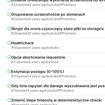
Dodanie timestampu wykonania screenshota do API
#23
opened
by
kuba
Premiera
Grupowanie screenshotów po domenach
#22
opened
by
kuba
Premiera
Skrypt dla crona czyszczący stare pliki ze storage'u
#20
opened
by
kuba
Premiera
Healthcheck
#16
opened
by
kuba
Opcja abortowania requestów
#11
opened
by
kuba
Estymacja postępu (0-100%)
#10
opened
by
kuba
Premiera
Gdy lista zapytań dla danego wyszukiwania jest pus
#7
opened
by
kuba
Premiera
Zmienić ślepe timeouty w deterministyczne checki
#6
opened
by
kuba