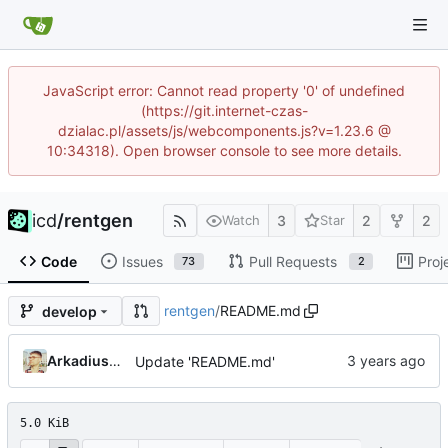
JavaScript error: Cannot read property '0' of undefined
(https://git.internet-czas-
dzialac.pl/assets/js/webcomponents.js?v=1.23.6 @
10:34318). Open browser console to see more details.
icd
/
rentgen
3
2
2
Watch
Star
Code
Issues
Pull Requests
Proj
73
2
rentgen
/
README.md
develop
Arkadiusz Wieczorek
Update 'README.md'
5.0 KiB