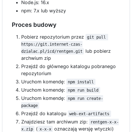
Node.js: 16.x
npm: 7.x lub wyższy
Proces budowy
Pobierz repozytorium przez
git pull 
https://git.internet-czas-
lub pobierz
dzialac.pl/icd/rentgen.git
archwium zip
Przejdź do głównego katalogu pobranego
repozytorium
Uruchom komendę:
npm install
Uruchom komendę:
npm run build
Uruchom komendę:
npm run create-
package
Przejdź do katalogu
web-ext-artifacts
Znajdziesz tam archiwum zip:
rentgen-x-x-
(
oznaczają wersję wtyczki)
x.zip
x-x-x