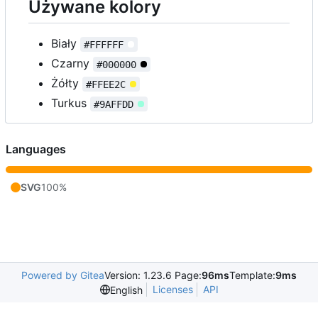
Używane kolory
Biały
#FFFFFF
Czarny
#000000
Żółty
#FFEE2C
Turkus
#9AFFDD
Languages
SVG
100%
Powered by Gitea
Version: 1.23.6 Page:
96ms
Template:
9ms
Licenses
API
English