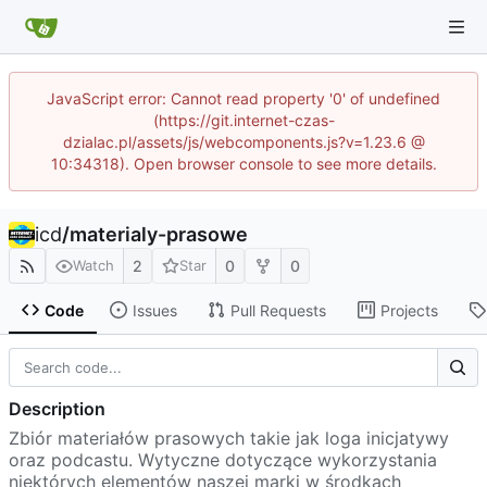
JavaScript error: Cannot read property '0' of undefined
(https://git.internet-czas-
dzialac.pl/assets/js/webcomponents.js?v=1.23.6 @
10:34318). Open browser console to see more details.
icd
/
materialy-prasowe
2
0
0
Watch
Star
Code
Issues
Pull Requests
Projects
Description
Zbiór materiałów prasowych takie jak loga inicjatywy
oraz podcastu. Wytyczne dotyczące wykorzystania
niektórych elementów naszej marki w środkach