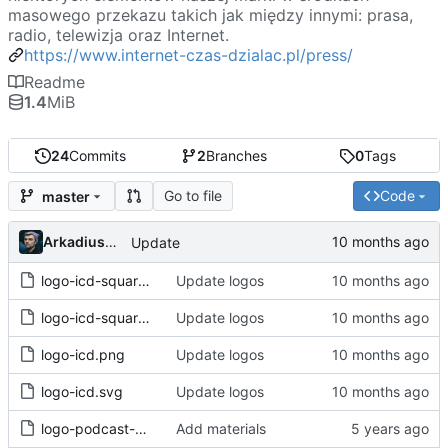
masowego przekazu takich jak między innymi: prasa,
radio, telewizja oraz Internet.
https://www.internet-czas-dzialac.pl/press/
Readme
1.4
MiB
24
Commits
2
Branches
0
Tags
Go to file
Code
master
Arkadiusz Wieczorek 🥷🏻
Update
logo-icd-square.png
Update logos
logo-icd-square.svg
Update logos
logo-icd.png
Update logos
logo-icd.svg
Update logos
logo-podcast-monochrome.png
Add materials